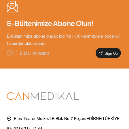
E-Bültenimize Abone Olun!
E-bültenimize abone olarak indirimli ürünlerimizdem öncelikli
haberdar olabilirsiniz..
E-
Sign Up
Mail
Adresiniz
Efes Ticaret Merkezi B Blok No:7 Keşan/EDİRNE/TÜRKİYE
0284 714 12 44