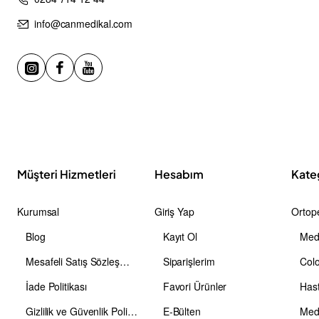
info@canmedikal.com
Müşteri Hizmetleri
Hesabım
Kate
Kurumsal
Giriş Yap
Ortope
Blog
Kayıt Ol
Medi
Mesafeli Satış Sözleşmesi
Siparişlerim
Colo
İade Politikası
Favori Ürünler
Has
Gizlilik ve Güvenlik Politikası
E-Bülten
Medi