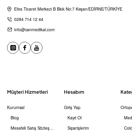
Efes Ticaret Merkezi B Blok No:7 Keşan/EDİRNE/TÜRKİYE
0284 714 12 44
info@canmedikal.com
Müşteri Hizmetleri
Hesabım
Kate
Kurumsal
Giriş Yap
Ortope
Blog
Kayıt Ol
Medi
Mesafeli Satış Sözleşmesi
Siparişlerim
Colo