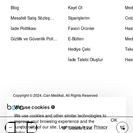
Blog
Kayıt Ol
Medi
Mesafeli Satış Sözleşmesi
Siparişlerim
Colo
İade Politikası
Favori Ürünler
Has
Gizlilik ve Güvenlik Politikası
E-Bülten
Medi
Hediye Çeki
Teke
İade Talebi Oluştur
Hast
Copyright © 2024, Can Medikal, All Rights Reserved
We use cookies 🍪
We use cookies and other similar technologies to
OK
improve your browsing experience and the
functionality of our site. Learn more in our
Privacy
Sepete Ekle
Policy
.