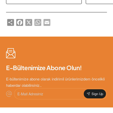
Share
Facebook
X
WhatsApp
Email
E-Bültenimize Abone Olun!
E-bültenimize abone olarak indirimli ürünlerimizdem öncelikli
haberdar olabilirsiniz..
E-
Sign Up
Mail
Adresiniz