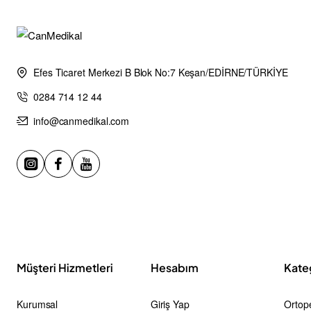
Efes Ticaret Merkezi B Blok No:7 Keşan/EDİRNE/TÜRKİYE
0284 714 12 44
info@canmedikal.com
Müşteri Hizmetleri
Hesabım
Kate
Kurumsal
Giriş Yap
Ortope