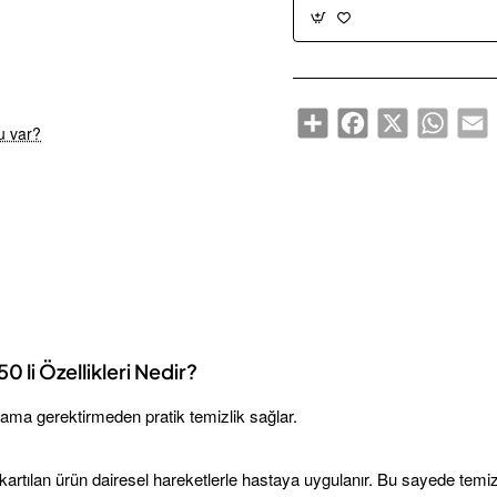
Share
Facebook
X
WhatsA
E
u var?
 li Özellikleri Nedir?
ma gerektirmeden pratik temizlik sağlar.
artılan ürün dairesel hareketlerle hastaya uygulanır. Bu sayede temi