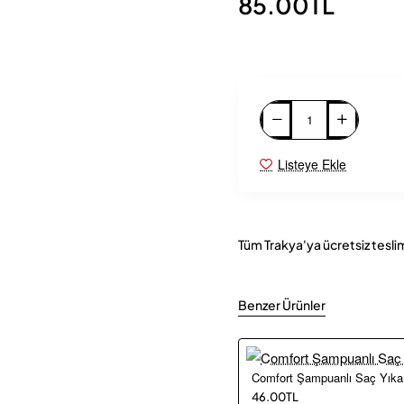
85.00TL
Listeye Ekle
Tüm Trakya'ya ücretsiz tesli
Benzer Ürünler
Comfort Şampuanlı Saç Yık
46.00TL