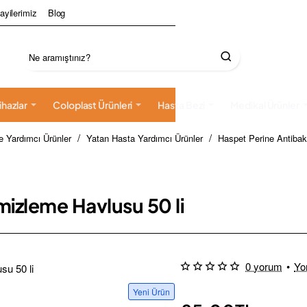
ayilerimiz
Blog
Ne
aramıştınız?
ihazlar
Coloplast Ürünleri
Hasta Bezi
Medikal Ürünler
e Yardımcı Ürünler
Yatan Hasta Yardımcı Ürünler
Haspet Perine Antibak
mizleme Havlusu 50 li
0 yorum
•
Yo
Yeni Ürün