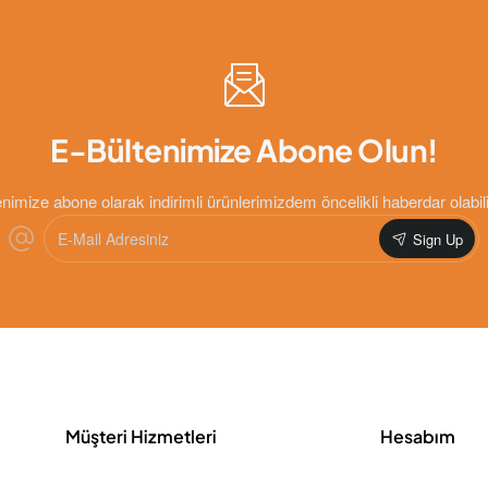
E-Bültenimize Abone Olun!
nimize abone olarak indirimli ürünlerimizdem öncelikli haberdar olabili
E-
Sign Up
Mail
Adresiniz
Müşteri Hizmetleri
Hesabım