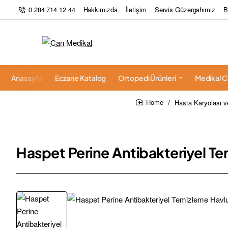
0 284 714 12 44
Hakkımızda
İletişim
Servis Güzergahımız
B
Anasayfa
Eczane Katalog
Ortopedi Ürünleri
Medikal C
Hasta Karyolası v
home
Haspet Perine Antibakteriyel Te