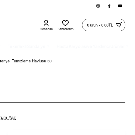
0 ürün - 0.00TL
Hesabım
Favorilerim
Tekerlekli Sandalye
Hasta Karyolası ve Yardımcı Ürünler
teriyel Temizleme Havlusu 50 li
rum Yaz