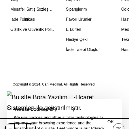
Mesafeli Satış Sözleşmesi
Siparişlerim
Colo
İade Politikası
Favori Ürünler
Has
Gizlilik ve Güvenlik Politikası
E-Bülten
Medi
Hediye Çeki
Teke
İade Talebi Oluştur
Hast
Copyright © 2024, Can Medikal, All Rights Reserved
We use cookies 🍪
We use cookies and other similar technologies to
OK
improve your browsing experience and the
functionality of our site. Learn more in our
Privacy