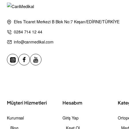
Efes Ticaret Merkezi B Blok No:7 Keşan/EDİRNE/TÜRKİYE
0284 714 12 44
info@canmedikal.com
Müşteri Hizmetleri
Hesabım
Kate
Kurumsal
Giriş Yap
Ortope
Blog
Kayıt Ol
Medi