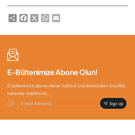
Share
Facebook
X
WhatsApp
Email
E-Bültenimize Abone Olun!
E-bültenimize abone olarak indirimli ürünlerimizdem öncelikli
haberdar olabilirsiniz..
E-
Sign Up
Mail
Adresiniz