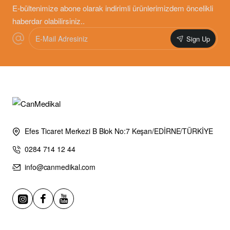
E-bültenimize abone olarak indirimli ürünlerimizdem öncelikli
haberdar olabilirsiniz..
E-
Sign Up
Mail
Adresiniz
Efes Ticaret Merkezi B Blok No:7 Keşan/EDİRNE/TÜRKİYE
0284 714 12 44
info@canmedikal.com