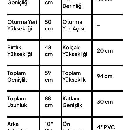
Genişliği
cm
Derinliği
Oturma Yeri
50
Oturma
–
Yüksekliği
cm
Yeri Açısı
Sırtlık
48
Kolçak
20 cm
Yüksekliği
cm
Yüksekliği
Toplam
59
Toplam
94 cm
Genişlik
cm
Yükseklik
Toplam
88
Katlanır
30 cm
Uzunluk
cm
Genişlik
Arka
10″
Ön
4″ PVC