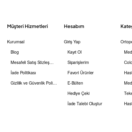
Müşteri Hizmetleri
Hesabım
Kate
Kurumsal
Giriş Yap
Ortope
Blog
Kayıt Ol
Medi
Mesafeli Satış Sözleşmesi
Siparişlerim
Colo
İade Politikası
Favori Ürünler
Has
Gizlilik ve Güvenlik Politikası
E-Bülten
Medi
Hediye Çeki
Teke
İade Talebi Oluştur
Hast