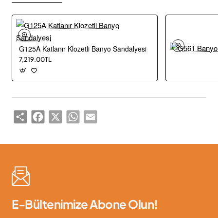
G125A Katlanır Klozetli Banyo Sandalyesi
7,219.00TL
Share
Facebook
X
WhatsApp
Email
E-Bültenimize Abone Olun!