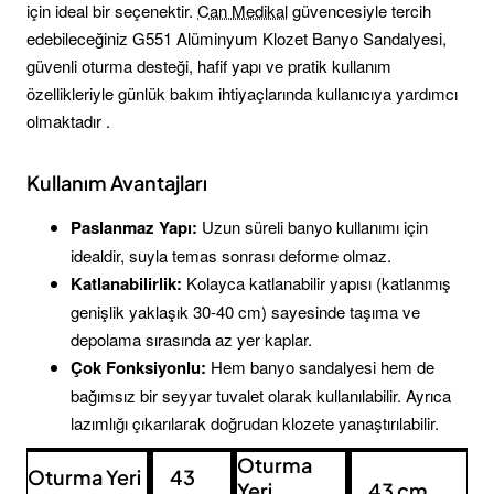
için ideal bir seçenektir.
Can Medikal
güvencesiyle tercih
edebileceğiniz G551 Alüminyum Klozet Banyo Sandalyesi,
güvenli oturma desteği, hafif yapı ve pratik kullanım
özellikleriyle günlük bakım ihtiyaçlarında kullanıcıya yardımcı
olmaktadır .
Kullanım Avantajları
Paslanmaz Yapı:
Uzun süreli banyo kullanımı için
idealdir, suyla temas sonrası deforme olmaz.
Katlanabilirlik:
Kolayca katlanabilir yapısı (katlanmış
genişlik yaklaşık 30-40 cm) sayesinde taşıma ve
depolama sırasında az yer kaplar.
Çok Fonksiyonlu:
Hem banyo sandalyesi hem de
bağımsız bir seyyar tuvalet olarak kullanılabilir. Ayrıca
lazımlığı çıkarılarak doğrudan klozete yanaştırılabilir.
Oturma
Oturma Yeri
43
Yeri
43 cm