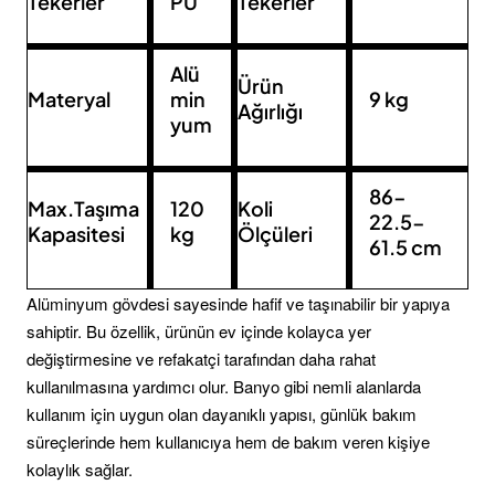
Tekerler
PU
Tekerler
Alü
Ürün
Materyal
min
9 kg
Ağırlığı
yum
86-
Max.Taşıma
120
Koli
22.5-
Kapasitesi
kg
Ölçüleri
61.5 cm
Alüminyum gövdesi sayesinde hafif ve taşınabilir bir yapıya
sahiptir. Bu özellik, ürünün ev içinde kolayca yer
değiştirmesine ve refakatçi tarafından daha rahat
kullanılmasına yardımcı olur. Banyo gibi nemli alanlarda
kullanım için uygun olan dayanıklı yapısı, günlük bakım
süreçlerinde hem kullanıcıya hem de bakım veren kişiye
kolaylık sağlar.