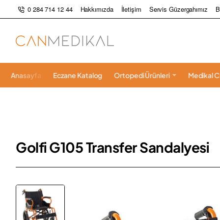
0 284 714 12 44
Hakkımızda
İletişim
Servis Güzergahımız
B
Anasayfa
Eczane Katalog
Ortopedi Ürünleri
Medikal C
Golfi G105 Transfer Sandalyesi