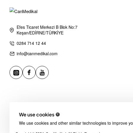
Efes Ticaret Merkezi B Blok No:7
Keşan/EDİRNE/TÜRKİYE
0284 714 12 44
info@canmedikal.com
We use cookies 🍪
We use cookies and other similar technologies to improve you