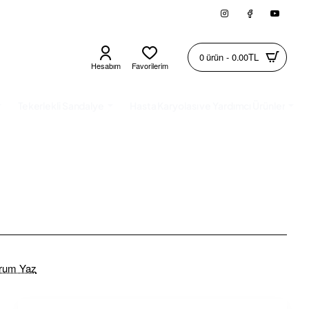
0 ürün - 0.00TL
Hesabım
Favorilerim
Tekerlekli Sandalye
Hasta Karyolası ve Yardımcı Ürünler
rum Yaz