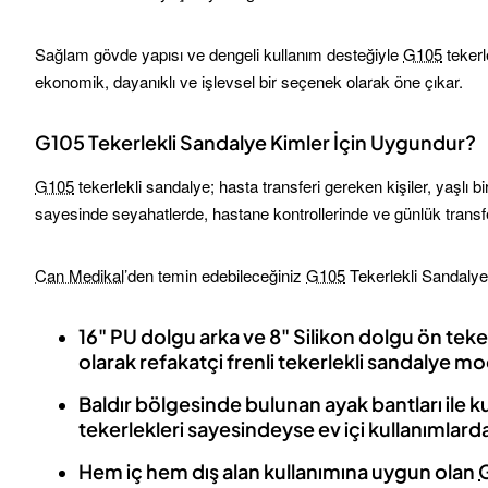
Sağlam gövde yapısı ve dengeli kullanım desteğiyle
G105
tekerl
ekonomik, dayanıklı ve işlevsel bir seçenek olarak öne çıkar.
G105 Tekerlekli Sandalye Kimler İçin Uygundur?
G105
tekerlekli sandalye; hasta transferi gereken kişiler, yaşlı b
sayesinde seyahatlerde, hastane kontrollerinde ve günlük transfe
Can Medikal
’den temin edebileceğiniz
G105
Tekerlekli Sandalye,
16" PU dolgu arka ve 8" Silikon dolgu ön teker
olarak refakatçi frenli tekerlekli sandalye mo
Baldır bölgesinde bulunan ayak bantları ile 
tekerlekleri sayesindeyse ev içi kullanımlard
Hem iç hem dış alan kullanımına uygun olan