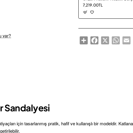
7,219.00TL
Yeni Ürün
Trakya'ya Ücretsiz Teslimat
u var?
Share
Facebook
X
WhatsA
E
r Sandalyesi
iyaçları için tasarlanmış pratik, hafif ve kullanışlı bir modeldir. Katlan
tirilebilir.