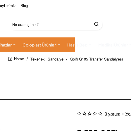
ayilerimiz
Blog
Ne
aramıştınız?
ihazlar
Coloplast Ürünleri
Hasta Bezi
Medikal Ürünler
Tekerlekli Sandalye
Golfi G105 Transfer Sandalyesi
home
0 yorum
•
Yo