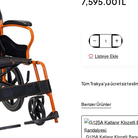
7,595.00TL
Listeye Ekle
Tüm Trakya'ya ücretsiz tesli
Benzer Ürünler
G125A Katlanır Klozetli Ban