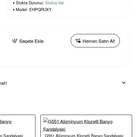
Stokta Durumu:
Stokta Var
Model:
EHPQRUXY
Sepete Ekle
Hemen Satın Al!
mat!
yo Sandalyesi
G551 Alüminyum Klozetli Banyo Sandalyesi