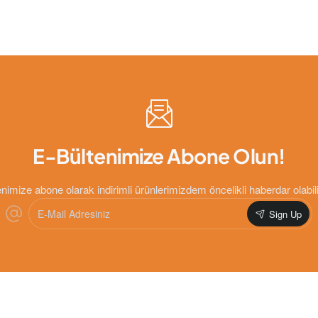
E-Bültenimize Abone Olun!
nimize abone olarak indirimli ürünlerimizdem öncelikli haberdar olabili
E-
Sign Up
Mail
Adresiniz