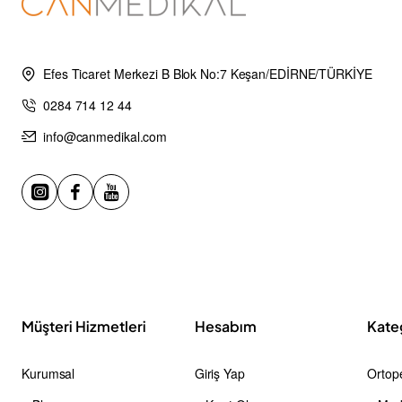
Efes Ticaret Merkezi B Blok No:7 Keşan/EDİRNE/TÜRKİYE
0284 714 12 44
info@canmedikal.com
Müşteri Hizmetleri
Hesabım
Kate
Kurumsal
Giriş Yap
Ortope