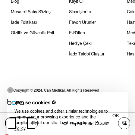
Blog
Kayıt Ol
Medi
Mesafeli Satış Sözleşmesi
Siparişlerim
Colo
İade Politikası
Favori Ürünler
Has
Gizlilik ve Güvenlik Politikası
E-Bülten
Medi
Hediye Çeki
Teke
İade Talebi Oluştur
Hast
Copyright © 2024, Can Medikal, All Rights Reserved
We use cookies 🍪
We use cookies and other similar technologies to
OK
improve your browsing experience and the
functionality of our site. Learn more in our
Privacy
Sepete Ekle
Policy
.