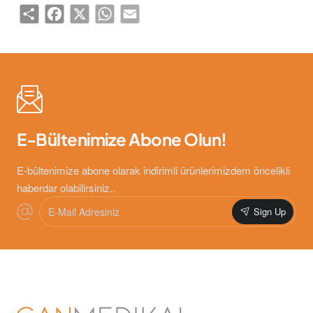
Share
Facebook
X
WhatsApp
Email
E-Bültenimize Abone Olun!
E-bültenimize abone olarak indirimli ürünlerimizdem öncelikli
haberdar olabilirsiniz..
E-
Sign Up
Mail
Adresiniz