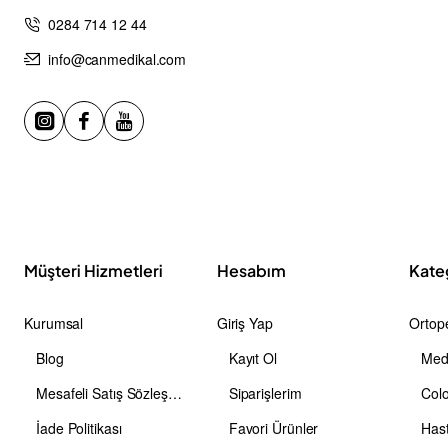
0284 714 12 44
info@canmedikal.com
Müşteri Hizmetleri
Hesabım
Kate
Kurumsal
Giriş Yap
Ortope
Blog
Kayıt Ol
Medi
Mesafeli Satış Sözleşmesi
Siparişlerim
Colo
İade Politikası
Favori Ürünler
Has