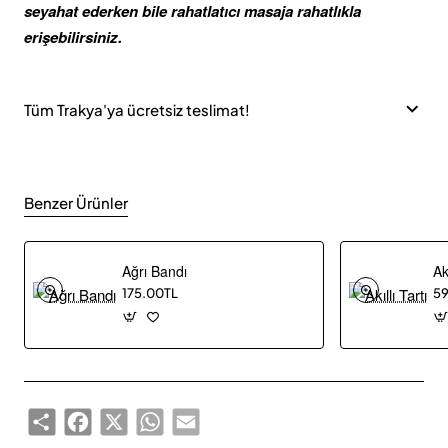
seyahat ederken bile rahatlatıcı masaja rahatlıkla
erişebilirsiniz.
Tüm Trakya'ya ücretsiz teslimat!
Benzer Ürünler
Ağrı Bandı
Akı
175.00TL
59
Share
Facebook
X
WhatsApp
Email