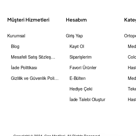
Müşteri Hizmetleri
Hesabım
Kate
Kurumsal
Giriş Yap
Ortope
Blog
Kayıt Ol
Medi
Mesafeli Satış Sözleşmesi
Siparişlerim
Colo
İade Politikası
Favori Ürünler
Has
Gizlilik ve Güvenlik Politikası
E-Bülten
Medi
Hediye Çeki
Teke
İade Talebi Oluştur
Hast
Copyright © 2024, Can Medikal, All Rights Reserved